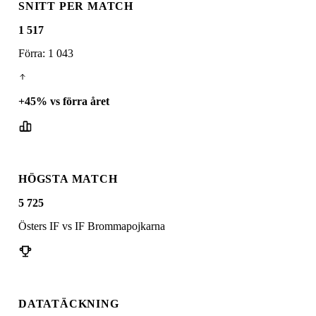
SNITT PER MATCH
1 517
Förra: 1 043
+
45
% vs förra året
HÖGSTA MATCH
5 725
Östers IF vs IF Brommapojkarna
DATATÄCKNING