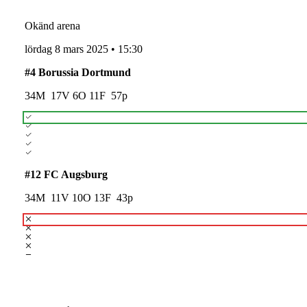
Okänd arena
lördag 8 mars 2025
•
15:30
#
4
Borussia Dortmund
34
M
17
V
6
O
11
F
57
p
#
12
FC Augsburg
34
M
11
V
10
O
13
F
43
p