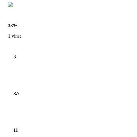
33
%
1
vinst
3
3.7
11