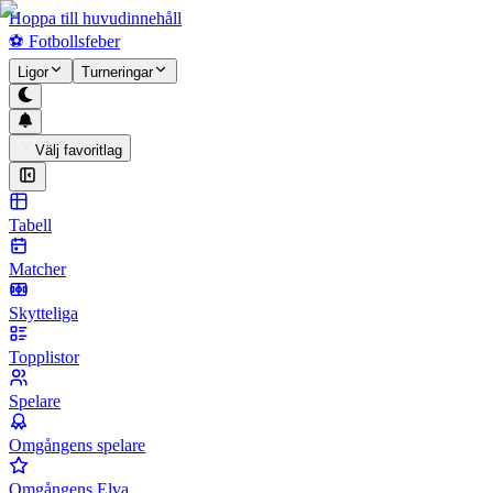
Hoppa till huvudinnehåll
⚽
Fotbollsfeber
Ligor
Turneringar
Välj favoritlag
Tabell
Matcher
Skytteliga
Topplistor
Spelare
Omgångens spelare
Omgångens Elva