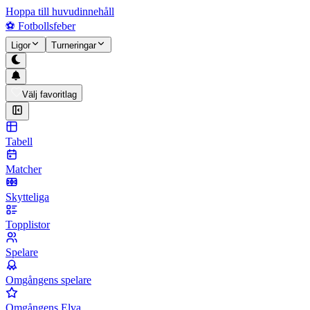
Hoppa till huvudinnehåll
⚽
Fotbollsfeber
Ligor
Turneringar
Välj favoritlag
Tabell
Matcher
Skytteliga
Topplistor
Spelare
Omgångens spelare
Omgångens Elva