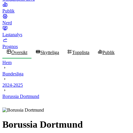
Publik
Nerd
Lastanalys
Prognos
Översikt
Skytteliga
Topplista
Publik
Hem
Bundesliga
2024-2025
Borussia Dortmund
Borussia Dortmund