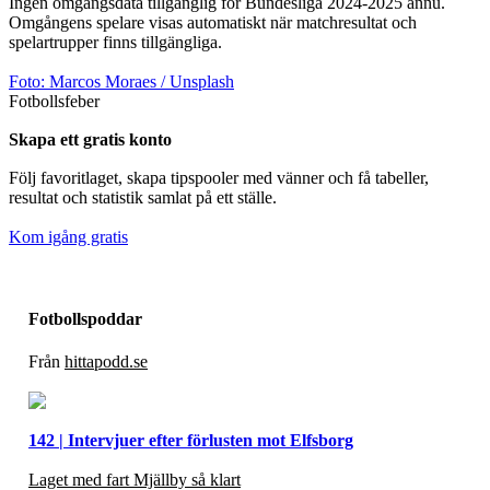
Ingen omgångsdata tillgänglig för
Bundesliga
2024-2025
ännu.
Omgångens spelare visas automatiskt när matchresultat och
spelartrupper finns tillgängliga.
Foto:
Marcos Moraes
/ Unsplash
Fotbollsfeber
Skapa ett gratis konto
Följ favoritlaget, skapa tipspooler med vänner och få tabeller,
resultat och statistik samlat på ett ställe.
Kom igång gratis
Fotbollspoddar
Från
hittapodd.se
142 | Intervjuer efter förlusten mot Elfsborg
Laget med fart Mjällby så klart