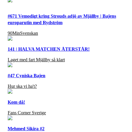
#671 Vemodigt kring Strouds adjö av Mjällby | Bajens
europarutin med Rydström
90MinSvenskan
141 | HALVA MATCHEN ÅTERSTÅR!
Laget med fart Mjällby så klart
#47 Cyniska Bajen
Hur ska vi ha't?
Kom då!
Fans Corner Sverige
Mehmed Sikira #2