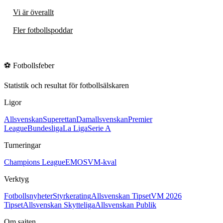
Vi är överallt
Fler fotbollspoddar
⚽
Fotbollsfeber
Statistik och resultat för fotbollsälskaren
Ligor
Allsvenskan
Superettan
Damallsvenskan
Premier
League
Bundesliga
La Liga
Serie A
Turneringar
Champions League
EM
OS
VM-kval
Verktyg
Fotbollsnyheter
Styrkerating
Allsvenskan Tipset
VM 2026
Tipset
Allsvenskan Skytteliga
Allsvenskan Publik
Om sajten