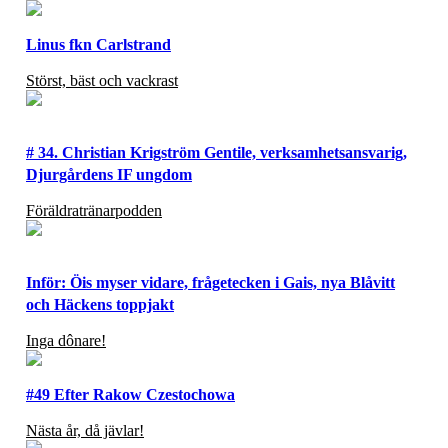
Linus fkn Carlstrand
Störst, bäst och vackrast
# 34. Christian Krigström Gentile, verksamhetsansvarig,
Djurgårdens IF ungdom
Föräldratränarpodden
Inför: Öis myser vidare, frågetecken i Gais, nya Blåvitt
och Häckens toppjakt
Inga dônare!
#49 Efter Rakow Czestochowa
Nästa år, då jävlar!