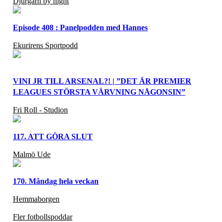
Djurgårn by night
Episode 408 : Panelpodden med Hannes
Ekurirens Sportpodd
VINI JR TILL ARSENAL?! | ”DET ÄR PREMIER
LEAGUES STÖRSTA VÄRVNING NÅGONSIN”
Fri Roll - Studion
117. ATT GÖRA SLUT
Malmö Ude
170. Måndag hela veckan
Hemmaborgen
Fler fotbollspoddar