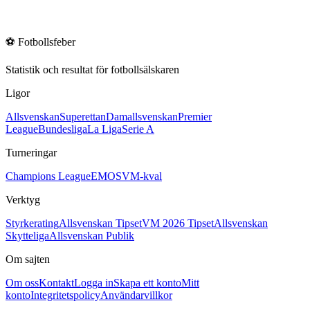
⚽
Fotbollsfeber
Statistik och resultat för fotbollsälskaren
Ligor
Allsvenskan
Superettan
Damallsvenskan
Premier
League
Bundesliga
La Liga
Serie A
Turneringar
Champions League
EM
OS
VM-kval
Verktyg
Styrkerating
Allsvenskan Tipset
VM 2026 Tipset
Allsvenskan
Skytteliga
Allsvenskan Publik
Om sajten
Om oss
Kontakt
Logga in
Skapa ett konto
Mitt
konto
Integritetspolicy
Användarvillkor