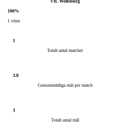
VfL Wolfsburg
100
%
1
vinst
1
Totalt antal matcher
3.0
Genomsnittliga mål per match
3
Totalt antal mål