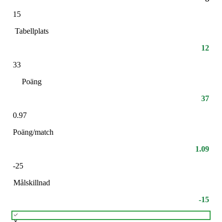
15
Tabellplats
12
33
Poäng
37
0.97
Poäng/match
1.09
-25
Målskillnad
-15