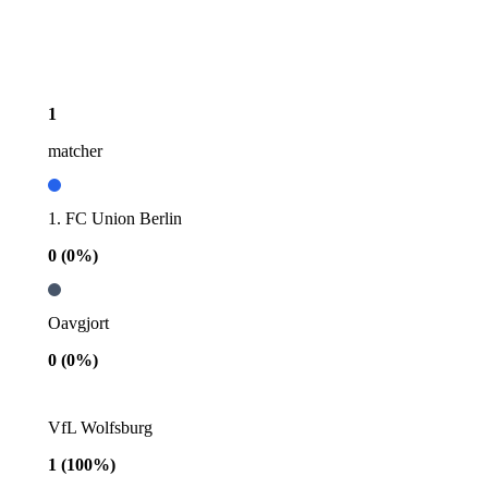
1
matcher
1. FC Union Berlin
0
(
0
%)
Oavgjort
0
(
0
%)
VfL Wolfsburg
1
(
100
%)