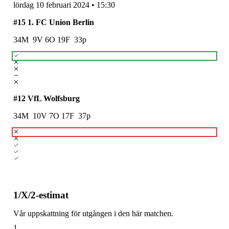
lördag 10 februari 2024
•
15:30
#
15
1. FC Union Berlin
34
M
9
V
6
O
19
F
33
p
#
12
VfL Wolfsburg
34
M
10
V
7
O
17
F
37
p
1/X/2-estimat
Vår uppskattning för utgången i den här matchen.
1