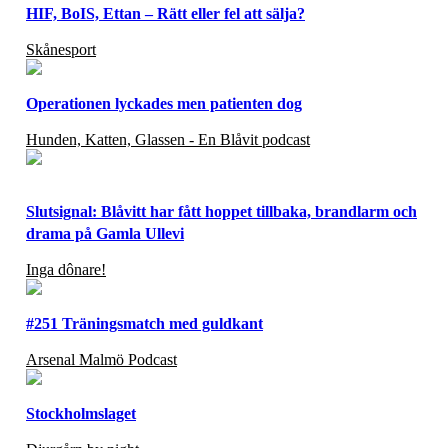
HIF, BoIS, Ettan – Rätt eller fel att sälja?
Skånesport
Operationen lyckades men patienten dog
Hunden, Katten, Glassen - En Blåvit podcast
Slutsignal: Blåvitt har fått hoppet tillbaka, brandlarm och
drama på Gamla Ullevi
Inga dônare!
#251 Träningsmatch med guldkant
Arsenal Malmö Podcast
Stockholmslaget