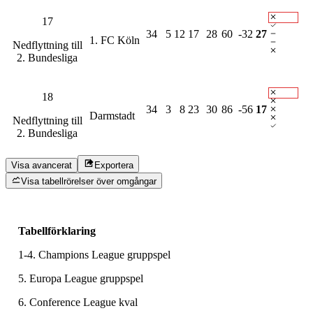
17
34
5
12
17
28
60
-32
27
1. FC Köln
Nedflyttning till
2. Bundesliga
18
34
3
8
23
30
86
-56
17
Darmstadt
Nedflyttning till
2. Bundesliga
Visa avancerat
Exportera
Visa tabellrörelser över omgångar
Tabellförklaring
1-4.
Champions League gruppspel
5.
Europa League gruppspel
6.
Conference League kval