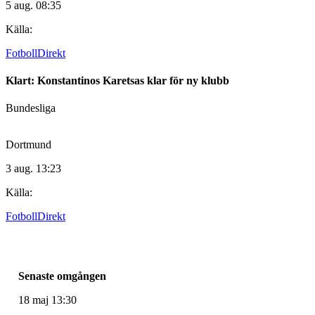
5 aug. 08:35
Källa:
FotbollDirekt
Klart: Konstantinos Karetsas klar för ny klubb
Bundesliga
Dortmund
3 aug. 13:23
Källa:
FotbollDirekt
Senaste omgången
18 maj 13:30