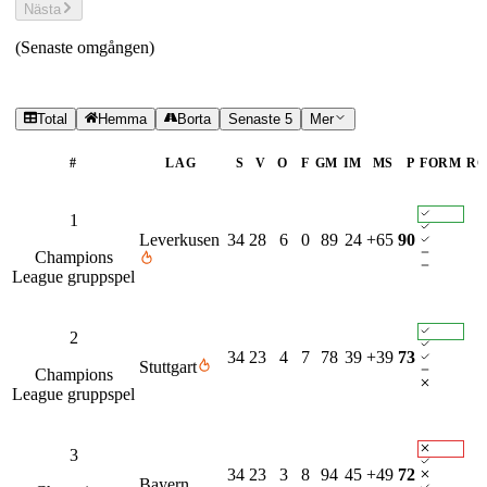
Nästa
(
Senaste omgången
)
Total
Hemma
Borta
Senaste 5
Mer
#
LAG
S
V
O
F
GM
IM
MS
P
FORM
RÖ
1
Leverkusen
34
28
6
0
89
24
+65
90
Champions
League gruppspel
2
34
23
4
7
78
39
+39
73
Stuttgart
Champions
League gruppspel
3
34
23
3
8
94
45
+49
72
Bayern