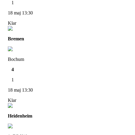
1
18 maj 13:30
Klar
Bremen
Bochum
4
1
18 maj 13:30
Klar
Heidenheim