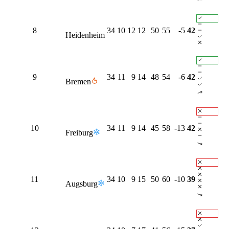
8
34
10
12
12
50
55
-5
42
Heidenheim
9
34
11
9
14
48
54
-6
42
Bremen
10
34
11
9
14
45
58
-13
42
Freiburg
11
34
10
9
15
50
60
-10
39
Augsburg