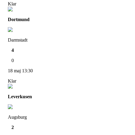
Klar
Dortmund
Darmstadt
4
0
18 maj 13:30
Klar
Leverkusen
Augsburg
2