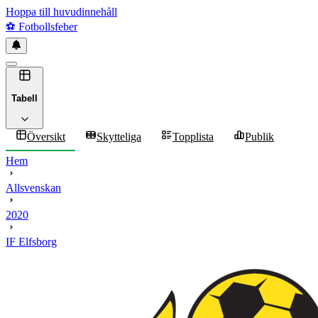
Hoppa till huvudinnehåll
⚽
Fotbollsfeber
Tabell
Översikt
Skytteliga
Topplista
Publik
Hem
Allsvenskan
2020
IF Elfsborg