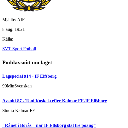
Mjällby AIF
8 aug. 19:21
Källa:
SVT Sport Fotboll
Poddavsnitt om laget
Lagspecial #14 - IF Elfsborg
90MinSvenskan
Avsnitt 87 - Toni Koskela efter Kalmar FF-IF Elfsborg
Studio Kalmar FF
"Rånet i Borås – när IF Elfsborg stal tre poäng"