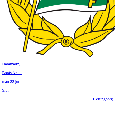
Hammarby
Borås Arena
mån 22 juni
Slut
Helsingborg