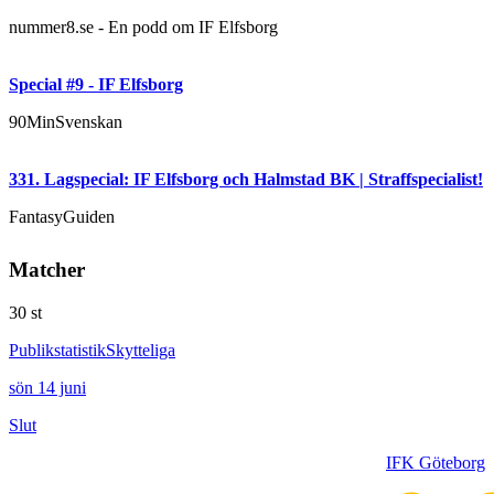
nummer8.se - En podd om IF Elfsborg
Special #9 - IF Elfsborg
90MinSvenskan
331. Lagspecial: IF Elfsborg och Halmstad BK | Straffspecialist!
FantasyGuiden
Matcher
30
st
Publikstatistik
Skytteliga
sön 14 juni
Slut
IFK Göteborg