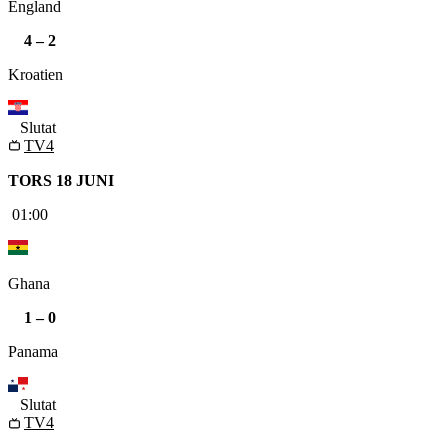
England
4
–
2
Kroatien
Slutat
TV4
TORS 18 JUNI
01:00
Ghana
1
–
0
Panama
Slutat
TV4