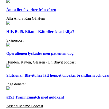
Ännu fler favoriter från våren
Alla Andra Kan Gå Hem
HIF, BoIS, Ettan – Rätt eller fel att sälja?
Skånesport
Operationen lyckades men patienten dog
Hunden, Katten, Glassen - En Blåvit podcast
Slutsignal: Blåvitt har fått hoppet tillbaka, brandlarm och d
Inga dônare!
#251 Träningsmatch med guldkant
Arsenal Malmö Podcast