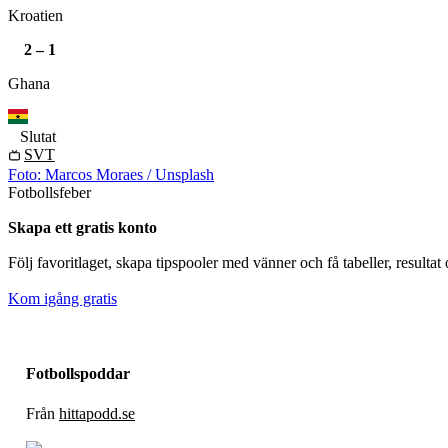
Kroatien
2
–
1
Ghana
Slutat
SVT
Foto:
Marcos Moraes
/ Unsplash
Fotbollsfeber
Skapa ett gratis konto
Följ favoritlaget, skapa tipspooler med vänner och få tabeller, resultat oc
Kom igång gratis
Fotbollspoddar
Från
hittapodd.se