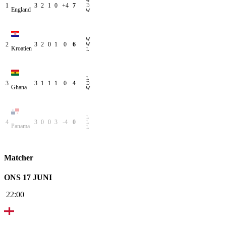
W
1
3
2
1
0
+4
7
D
England
W
W
2
3
2
0
1
0
6
W
Kroatien
L
L
3
3
1
1
1
0
4
D
Ghana
W
L
4
3
0
0
3
-4
0
L
Panama
L
Matcher
ONS 17 JUNI
22:00