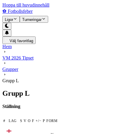
Hoppa till huvudinnehåll
⚽
Fotbollsfeber
Ligor
Turneringar
Välj favoritlag
Hem
VM 2026 Tipset
Grupper
Grupp
L
Grupp
L
Ställning
#
LAG
S
V
O
F
+/−
P
FORM