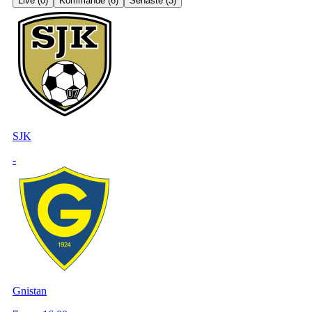
Live (
0
)
Kommande (
6
)
Senaste (
3
)
SJK
-
Gnistan