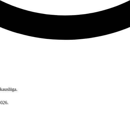
kausliiga
.
2026
.