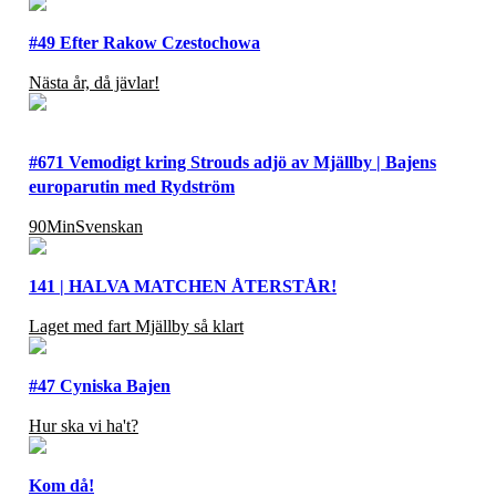
#49 Efter Rakow Czestochowa
Nästa år, då jävlar!
#671 Vemodigt kring Strouds adjö av Mjällby | Bajens
europarutin med Rydström
90MinSvenskan
141 | HALVA MATCHEN ÅTERSTÅR!
Laget med fart Mjällby så klart
#47 Cyniska Bajen
Hur ska vi ha't?
Kom då!