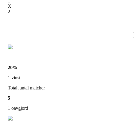
1
X
2
20
%
1
vinst
Totalt antal matcher
5
1
oavgjord