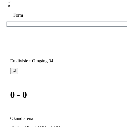
Form
Eredivisie
• Omgång 34
0
-
0
Okänd arena