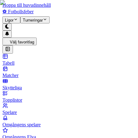
Hoppa till huvudinnehåll
⚽
Fotbollsfeber
Ligor
Turneringar
Välj favoritlag
Tabell
Matcher
Skytteliga
Topplistor
Spelare
Omgångens spelare
Omgångens Elva