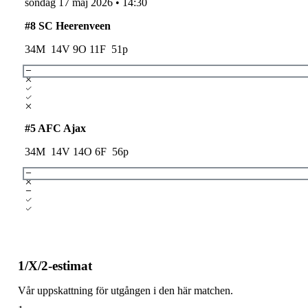
söndag 17 maj 2026
•
14:30
#
8
SC Heerenveen
34
M
14
V
9
O
11
F
51
p
#
5
AFC Ajax
34
M
14
V
14
O
6
F
56
p
1/X/2-estimat
Vår uppskattning för utgången i den här matchen.