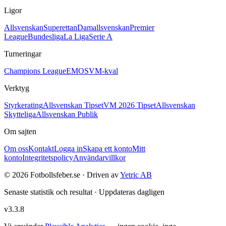
Ligor
Allsvenskan
Superettan
Damallsvenskan
Premier
League
Bundesliga
La Liga
Serie A
Turneringar
Champions League
EM
OS
VM-kval
Verktyg
Styrkerating
Allsvenskan Tipset
VM 2026 Tipset
Allsvenskan
Skytteliga
Allsvenskan Publik
Om sajten
Om oss
Kontakt
Logga in
Skapa ett konto
Mitt
konto
Integritetspolicy
Användarvillkor
©
2026
Fotbollsfeber.se · Driven av
Yetric AB
Senaste statistik och resultat · Uppdateras dagligen
v
3.3.8