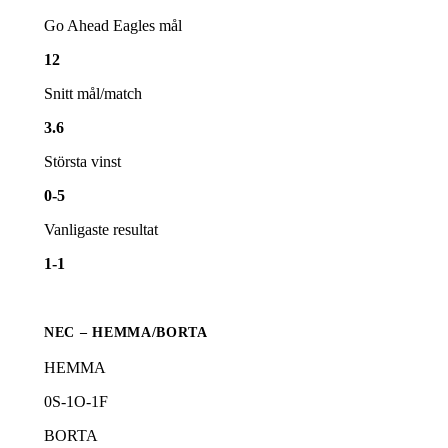
Go Ahead Eagles
mål
12
Snitt mål/match
3.6
Största vinst
0-5
Vanligaste resultat
1-1
NEC – HEMMA/BORTA
HEMMA
0
S-
1
O-
1
F
BORTA