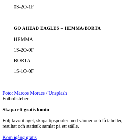
0
S-
2
O-
1
F
GO AHEAD EAGLES – HEMMA/BORTA
HEMMA
1
S-
2
O-
0
F
BORTA
1
S-
1
O-
0
F
Foto:
Marcos Moraes
/ Unsplash
Fotbollsfeber
Skapa ett gratis konto
Följ favoritlaget, skapa tipspooler med vänner och få tabeller,
resultat och statistik samlat på ett ställe.
Kom igång gratis