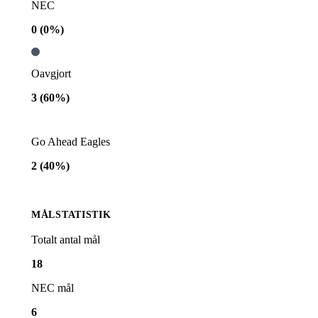
NEC
0
(
0
%)
Oavgjort
3
(
60
%)
Go Ahead Eagles
2
(
40
%)
MÅLSTATISTIK
Totalt antal mål
18
NEC
mål
6