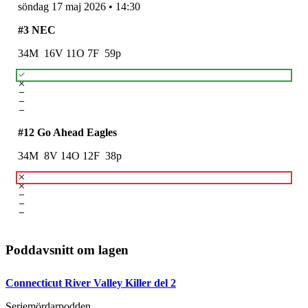
söndag 17 maj 2026
•
14:30
#
3
NEC
34
M
16
V
11
O
7
F
59
p
#
12
Go Ahead Eagles
34
M
8
V
14
O
12
F
38
p
Poddavsnitt om lagen
Connecticut River Valley Killer del 2
Seriemördarpodden