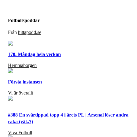
Fotbollspoddar
Från
hittapodd.se
170. Måndag hela veckan
Hemmaborgen
Första instansen
Vi är överallt
#388 En svårtippad topp 4 i årets PL | Arsenal löser andra
raka (väl..?)
Viva Fotboll