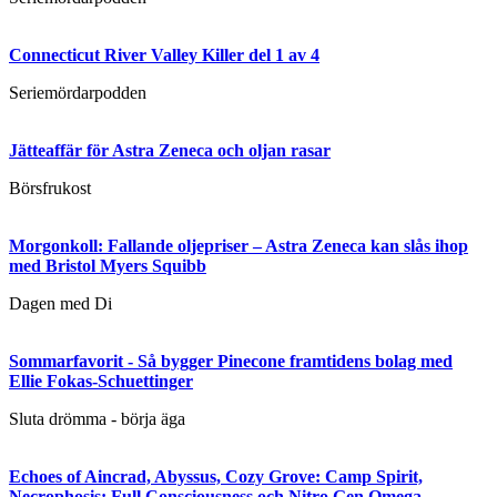
Connecticut River Valley Killer del 1 av 4
Seriemördarpodden
Jätteaffär för Astra Zeneca och oljan rasar
Börsfrukost
Morgonkoll: Fallande oljepriser – Astra Zeneca kan slås ihop
med Bristol Myers Squibb
Dagen med Di
Sommarfavorit - Så bygger Pinecone framtidens bolag med
Ellie Fokas-Schuettinger
Sluta drömma - börja äga
Echoes of Aincrad, Abyssus, Cozy Grove: Camp Spirit,
Necrophosis: Full Consciousness och Nitro Gen Omega