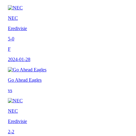
NEC
Eredivisie
5-0
F
2024-01-28
Go Ahead Eagles
vs
NEC
Eredivisie
2-2