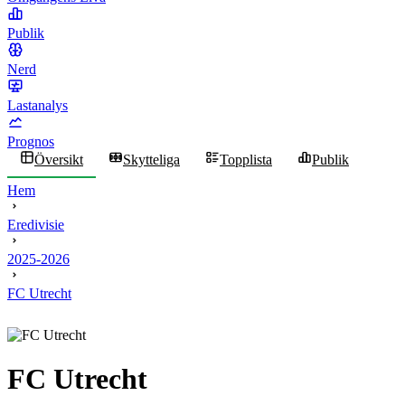
Publik
Nerd
Lastanalys
Prognos
Översikt
Skytteliga
Topplista
Publik
Hem
Eredivisie
2025-2026
FC Utrecht
FC Utrecht