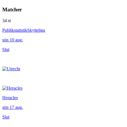
Matcher
34
st
Publikstatistik
Skytteliga
sön 10 aug.
Slut
Heracles
sön 17 aug.
Slut