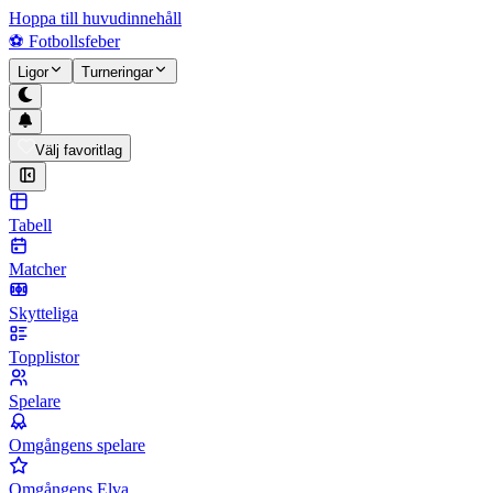
Hoppa till huvudinnehåll
⚽
Fotbollsfeber
Ligor
Turneringar
Välj favoritlag
Tabell
Matcher
Skytteliga
Topplistor
Spelare
Omgångens spelare
Omgångens Elva