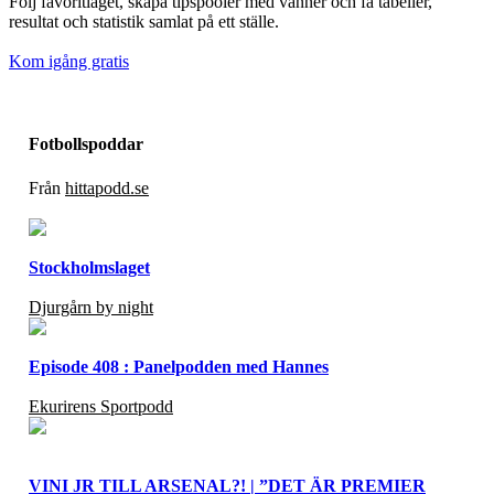
Följ favoritlaget, skapa tipspooler med vänner och få tabeller,
resultat och statistik samlat på ett ställe.
Kom igång gratis
Fotbollspoddar
Från
hittapodd.se
Stockholmslaget
Djurgårn by night
Episode 408 : Panelpodden med Hannes
Ekurirens Sportpodd
VINI JR TILL ARSENAL?! | ”DET ÄR PREMIER