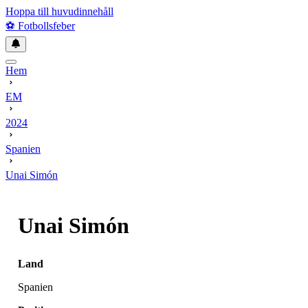
Hoppa till huvudinnehåll
⚽
Fotbollsfeber
Hem
EM
2024
Spanien
Unai Simón
Unai Simón
Land
Spanien