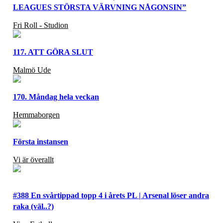
LEAGUES STÖRSTA VÄRVNING NÅGONSIN”
Fri Roll - Studion
117. ATT GÖRA SLUT
Malmö Ude
170. Måndag hela veckan
Hemmaborgen
Första instansen
Vi är överallt
#388 En svårtippad topp 4 i årets PL | Arsenal löser andra
raka (väl..?)