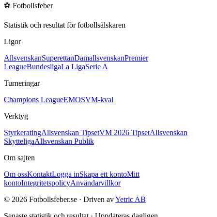
⚽
Fotbollsfeber
Statistik och resultat för fotbollsälskaren
Ligor
Allsvenskan
Superettan
Damallsvenskan
Premier
League
Bundesliga
La Liga
Serie A
Turneringar
Champions League
EM
OS
VM-kval
Verktyg
Styrkerating
Allsvenskan Tipset
VM 2026 Tipset
Allsvenskan
Skytteliga
Allsvenskan Publik
Om sajten
Om oss
Kontakt
Logga in
Skapa ett konto
Mitt
konto
Integritetspolicy
Användarvillkor
©
2026
Fotbollsfeber.se · Driven av
Yetric AB
Senaste statistik och resultat · Uppdateras dagligen