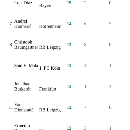
Luis Díaz
15
12
0
3
Bayern
Andrej
7
14
6
5
3
Kramarić
Hoffenheim
Christoph
8
13
8
0
3
Baumgartner
RB Leipzig
Said El Mala
13
4
1
3
1. FC Köln
Jonathan
13
1
4
2
Burkardt
Frankfurt
Yan
11
12
7
0
3
Diomandé
RB Leipzig
Ermedin
12
3
1
2