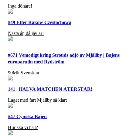
Inga dônare!
#49 Efter Rakow Czestochowa
Nästa år, då jävlar!
#671 Vemodigt kring Strouds adjö av Mjällby | Bajens
europarutin med Rydström
90MinSvenskan
141 | HALVA MATCHEN ÅTERSTÅR!
Laget med fart Mjällby så klart
#47 Cyniska Bajen
Hur ska vi ha't?