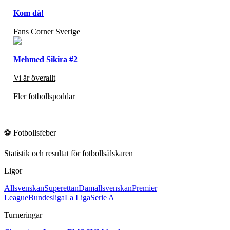
Kom då!
Fans Corner Sverige
Mehmed Sikira #2
Vi är överallt
Fler fotbollspoddar
⚽
Fotbollsfeber
Statistik och resultat för fotbollsälskaren
Ligor
Allsvenskan
Superettan
Damallsvenskan
Premier
League
Bundesliga
La Liga
Serie A
Turneringar