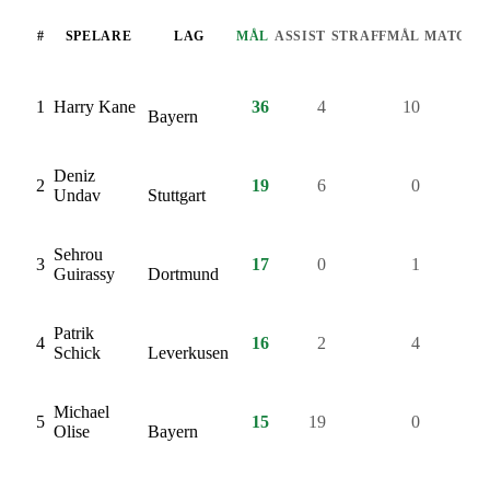
#
SPELARE
LAG
ASSIST
STRAFFMÅL
MATCHE
MÅL
1
Harry Kane
36
4
10
3
Bayern
Deniz
2
19
6
0
2
Undav
Stuttgart
Sehrou
3
17
0
1
3
Guirassy
Dortmund
Patrik
4
16
2
4
2
Schick
Leverkusen
Michael
5
15
19
0
3
Olise
Bayern