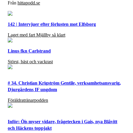
Från
hittapodd.se
142 | Intervjuer efter förlusten mot Elfsborg
Laget med fart Mjällby så klart
Linus fkn Carlstrand
Störst, bäst och vackrast
# 34. Christian Krigström Gentile, verksamhetsansvarig,
Djurgårdens IF ungdom
Föräldratränarpodden
Inför: Öis myser vidare, frågetecken i Gais, nya Blåvitt
och Häckens toppjakt