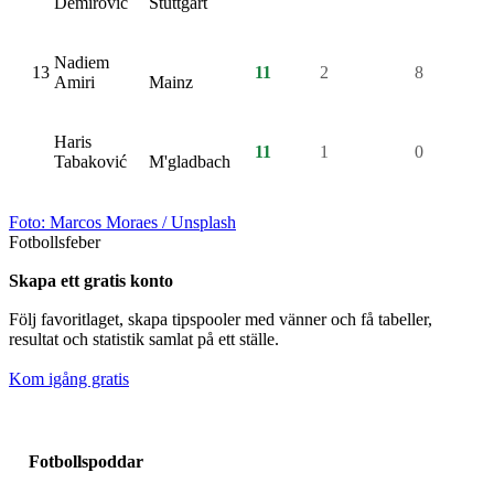
Demirovic
Stuttgart
Nadiem
13
11
2
8
2
Amiri
Mainz
Haris
11
1
0
2
Tabaković
M'gladbach
Foto:
Marcos Moraes
/ Unsplash
Fotbollsfeber
Skapa ett gratis konto
Följ favoritlaget, skapa tipspooler med vänner och få tabeller,
resultat och statistik samlat på ett ställe.
Kom igång gratis
Fotbollspoddar