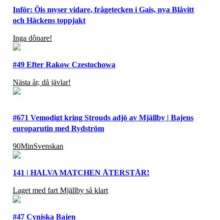
Inför: Öis myser vidare, frågetecken i Gais, nya Blåvitt
och Häckens toppjakt
Inga dônare!
#49 Efter Rakow Czestochowa
Nästa år, då jävlar!
#671 Vemodigt kring Strouds adjö av Mjällby | Bajens
europarutin med Rydström
90MinSvenskan
141 | HALVA MATCHEN ÅTERSTÅR!
Laget med fart Mjällby så klart
#47 Cyniska Bajen