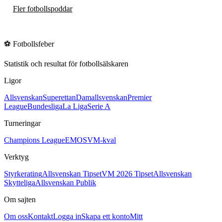
Fler fotbollspoddar
⚽
Fotbollsfeber
Statistik och resultat för fotbollsälskaren
Ligor
Allsvenskan
Superettan
Damallsvenskan
Premier
League
Bundesliga
La Liga
Serie A
Turneringar
Champions League
EM
OS
VM-kval
Verktyg
Styrkerating
Allsvenskan Tipset
VM 2026 Tipset
Allsvenskan
Skytteliga
Allsvenskan Publik
Om sajten
Om oss
Kontakt
Logga in
Skapa ett konto
Mitt