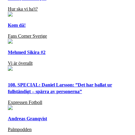
Hur ska vi ha't?
Kom då!
Fans Corner Sverige
Mehmed Sikira #2
Vi är överallt
108. SPECIAL: Daniel Larsson: ”Det har ballat ur
fullständigt – spärra av personerna”
Expressen Fotboll
Andreas Granqvist
Palmpodden