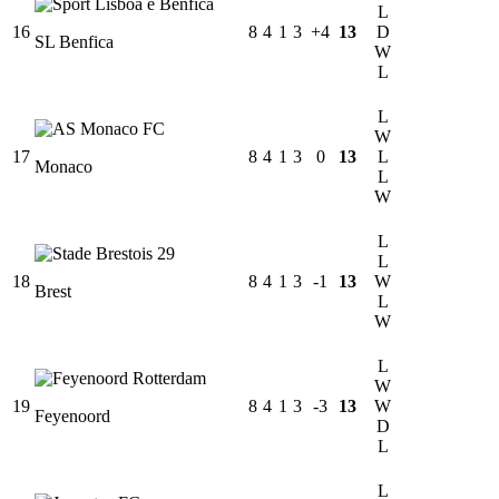
L
16
8
4
1
3
+4
13
D
SL Benfica
W
L
L
W
17
8
4
1
3
0
13
L
Monaco
L
W
L
L
18
8
4
1
3
-1
13
W
Brest
L
W
L
W
19
8
4
1
3
-3
13
W
Feyenoord
D
L
L