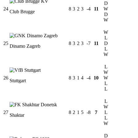
D
24
8
3
2
3
-4
11
W
Club Brugge
D
W
W
L
25
8
3
2
3
-7
11
D
Dinamo Zagreb
L
W
L
W
26
8
3
1
4
-4
10
W
Stuttgart
L
L
L
W
27
8
2
1
5
-8
7
L
Shaktar
L
W
D