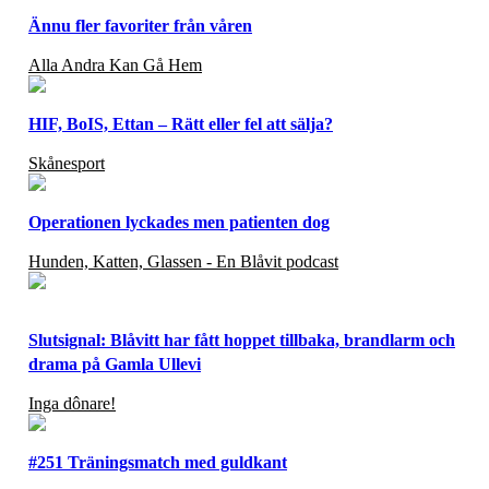
Ännu fler favoriter från våren
Alla Andra Kan Gå Hem
HIF, BoIS, Ettan – Rätt eller fel att sälja?
Skånesport
Operationen lyckades men patienten dog
Hunden, Katten, Glassen - En Blåvit podcast
Slutsignal: Blåvitt har fått hoppet tillbaka, brandlarm och
drama på Gamla Ullevi
Inga dônare!
#251 Träningsmatch med guldkant