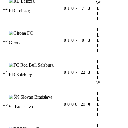
W
32
8
1
0
7
-7
3
L
RB Leipzig
L
L
L
L
33
8
1
0
7
-8
3
L
Girona
L
L
L
L
34
8
1
0
7
-22
3
L
RB Salzburg
L
W
L
L
35
8
0
0
8
-20
0
L
Sl. Bratislava
L
L
L