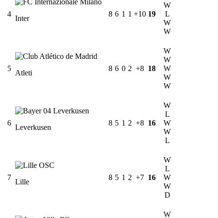
W
4
8
6
1
1
+10
19
L
Inter
W
W
W
W
5
8
6
0
2
+8
18
W
Atleti
W
W
W
L
6
8
5
1
2
+8
16
W
Leverkusen
W
L
W
L
7
8
5
1
2
+7
16
W
Lille
W
D
W