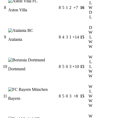
L
8
8
5
1
2
+7
16
W
Aston Villa
D
L
D
W
9
8
4
3
1
+14
15
L
Atalanta
W
W
W
L
10
8
5
0
3
+10
15
L
Dortmund
W
W
W
L
11
8
5
0
3
+8
15
W
Bayern
W
W
W