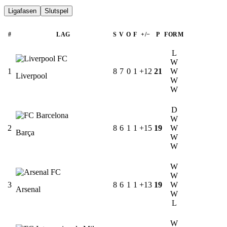
Ligafasen
Slutspel
#
LAG
S
V
O
F
+/−
P
FORM
L
W
1
8
7
0
1
+12
21
W
Liverpool
W
W
D
W
2
8
6
1
1
+15
19
W
Barça
W
W
W
W
3
8
6
1
1
+13
19
W
Arsenal
W
L
W