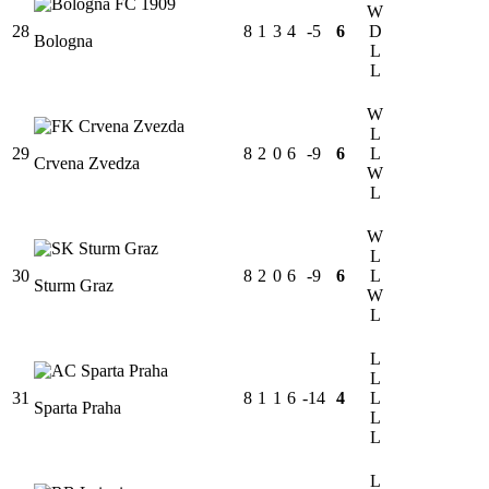
W
28
8
1
3
4
-5
6
D
Bologna
L
L
W
L
29
8
2
0
6
-9
6
L
Crvena Zvedza
W
L
W
L
30
8
2
0
6
-9
6
L
Sturm Graz
W
L
L
L
31
8
1
1
6
-14
4
L
Sparta Praha
L
L
L