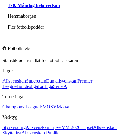
170. Måndag hela veckan
Hemmaborgen
Fler fotbollspoddar
⚽
Fotbollsfeber
Statistik och resultat för fotbollsälskaren
Ligor
Allsvenskan
Superettan
Damallsvenskan
Premier
League
Bundesliga
La Liga
Serie A
Turneringar
Champions League
EM
OS
VM-kval
Verktyg
Styrkerating
Allsvenskan Tipset
VM 2026 Tipset
Allsvenskan
Skytteliga
Allsvenskan Publik