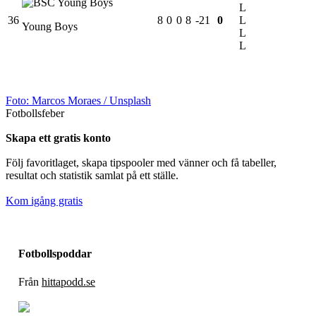
L
36
8
0
0
8
-21
0
L
Young Boys
L
L
Foto:
Marcos Moraes
/ Unsplash
Fotbollsfeber
Skapa ett gratis konto
Följ favoritlaget, skapa tipspooler med vänner och få tabeller,
resultat och statistik samlat på ett ställe.
Kom igång gratis
Fotbollspoddar
Från
hittapodd.se