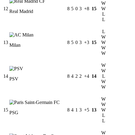
W
12
8
5
0
3
+8
15
W
Real Madrid
L
L
L
W
13
8
5
0
3
+3
15
W
Milan
W
W
W
W
14
8
4
2
2
+4
14
L
PSV
W
W
W
W
15
8
4
1
3
+5
13
W
PSG
L
L
W