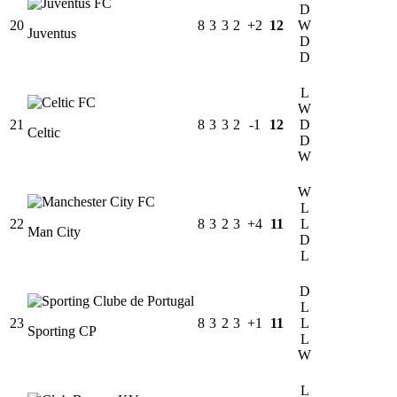
D
20
8
3
3
2
+2
12
W
Juventus
D
D
L
W
21
8
3
3
2
-1
12
D
Celtic
D
W
W
L
22
8
3
2
3
+4
11
L
Man City
D
L
D
L
23
8
3
2
3
+1
11
L
Sporting CP
L
W
L